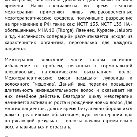
времени. Наши специалисты во время сеансов
мезотерапии применяют лишь ультрасовременные
мезотерапевтические средства, получившие разрешение
на применение в РФ, такие как: NCTF 135, NCTF 135 НA -
обогащенный, MHA 10 (Filorga), Лаеннек, Курасен, Jalupro
и т.д. Численность «операций» рассчитывается исходя из
характеристик организма, персонально для каждого
пациента.
Мезотерапия волосяной части головы истинное
избавление от проблем, связанных с гормональной
плешивостью, патологическим высыпанием волос.
Мезотерапевтические смеси насыщают луковицы и
волосяного "мешочка". Даный вид терапии повышает
длительность жизнедеятельности волос и оказывает на
них лечебное действие. Благодаря циклу мезотерапии
начинается активация роста и рождение новых волос. Для
многих пациентов, долгое время безуспешно боровшихся
даже с реактивным облысением, курс мезотерапии дал
потрясающий результат – волосы начали стремительно
восстанавливаться и отрастать.