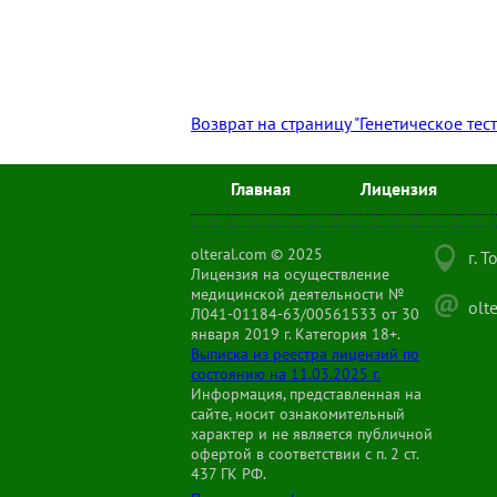
Возврат на страницу "Генетическое тес
Главная
Лицензия
olteral.com © 2025
г. 
Лицензия на осуществление
медицинской деятельности №
olt
Л041-01184-63/00561533 от 30
января 2019 г. Категория 18+.
Выписка из реестра лицензий по
состоянию на 11.03.2025 г.
Информация, представленная на
сайте, носит ознакомительный
характер и не является публичной
офертой в соответствии с п. 2 ст.
437 ГК РФ.