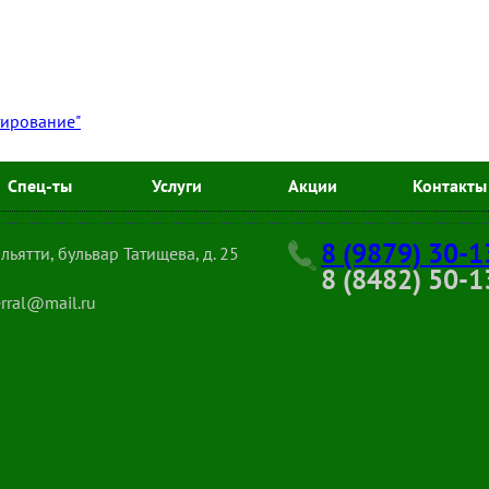
тирование"
Спец-ты
Услуги
Акции
Контакты
8 (9879) 30-1
Тольятти, бульвар Татищева, д. 25
8 (8482) 50-1
erral@mail.ru