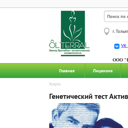
г. Толь
VK 
ООО "Ц
космет
Главная
Лицензия
Услуги
Генетический тест Акти