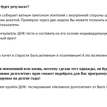
будет результат?
ч собирает ватным тампоном эпителий с внутренней стороны ще
ми анкетой. Примерно через две недели Вы можете получить на
показатели.
езультаты ДНК-теста и составить на его основе индивидуальн
ный врач!
и хочет в старости быть активным и позитивным! А это возможно
 неизменной всю жизнь, поэтому сделав тест однажды, он буд
вное долголетие» врач сможет подобрать для Вас программу
доровье на долгие годы!
м пройти ДНК- тестирование «Активное долголетие» от Basis