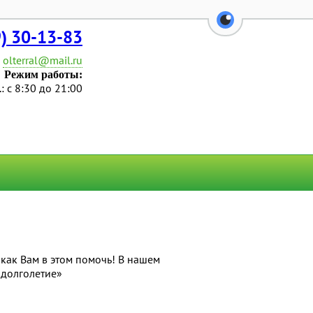
перейти на ве
9) 30-13-83
olterral@mail.ru
Режим работы:
.: с 8:30 до 21:00
 как Вам в этом помочь! В нашем
 долголетие»