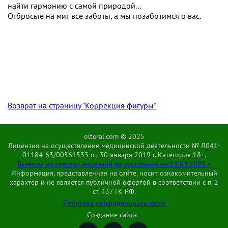
найти гармонию с самой природой...
Отбросьте на миг все заботы, а мы позаботимся о вас.
Возврат на страницу "Коррекция фигуры"
olteral.com © 2025
Лицензия на осуществление медицинской деятельности № Л041-
01184-63/00561533 от 30 января 2019 г. Категория 18+.
Выписка из реестра лицензий по состоянию на 11.03.2025 г.
Информация, представленная на сайте, носит ознакомительный
характер и не является публичной офертой в соответствии с п. 2
ст. 437 ГК РФ.
Политика конфиденциальности
Создание сайта -