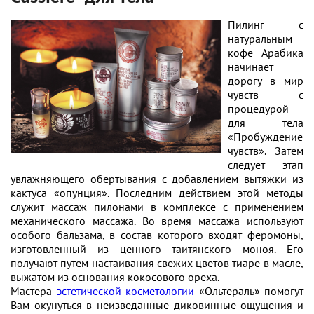
Пилинг с
натуральным
кофе Арабика
начинает
дорогу в мир
чувств с
процедурой
для тела
«Пробуждение
чувств». Затем
следует этап
увлажняющего обертывания с добавлением вытяжки из
кактуса «опунция». Последним действием этой методы
служит массаж пилонами в комплексе с применением
механического массажа. Во время массажа используют
особого бальзама, в состав которого входят феромоны,
изготовленный из ценного таитянского моноя. Его
получают путем настаивания свежих цветов тиаре в масле,
выжатом из основания кокосового ореха.
Мастера
эстетической косметологии
«Ольтераль» помогут
Вам окунуться в неизведанные диковинные ощущения и