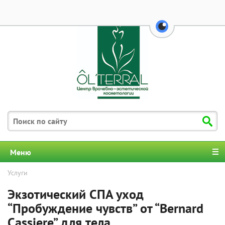
выключено
бел
28
перейти на ве
Меню
Услуги
Экзотический СПА уход
“Пробуждение чувств” от “Bernard
Cassiere” для тела