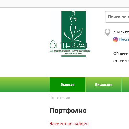
г. Толья
Инста
Обществ
ответст
Главная
Лицензия
Портфолио
Портфолио
Элемент не найден