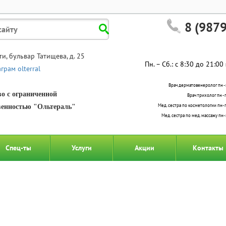
8 (987
тти, бульвар Татищева, д. 25
Пн. – Сб.: с 8:30 до 21:00
грам olterral
Врач дерматовенеролог пн - пт
о с ограниченной
Врач трихолог пн - п
Мед. сестра по косметологии пн- пт.
венностью "Ольтераль"
Мед. сестра по мед. массажу пн- пт
Спец-ты
Услуги
Акции
Контакты